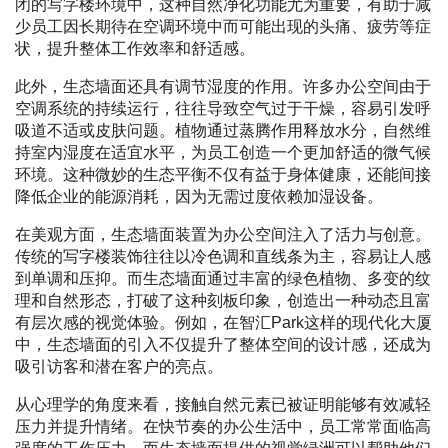
闭的写字楼环境中，这种自然净化功能尤为重要，有助于减
少员工因长期待在空调环境中而可能出现的头痛、疲劳等症
状，提升整体工作效率和舒适感。
此外，生态墙面还具有调节湿度的作用。许多办公空间由于
空调系统的持续运行，往往导致空气过于干燥，容易引发呼
吸道不适或皮肤问题。植物通过蒸腾作用释放水分，自然维
持室内湿度在适宜水平，为员工创造一个更加舒适的微气候
环境。这种微妙的生态平衡不仅有益于身体健康，还能间接
降低企业的能源消耗，因为无需过度依赖加湿设备。
在美观方面，生态墙面装置为办公空间注入了活力与创意。
传统的写字楼装饰往往以冷色调和直线条为主，容易让人感
到单调和压抑。而生态墙面通过丰富的绿色植物、多变的纹
理和自然形态，打破了这种刻板印象，创造出一种动态且富
有层次感的视觉体验。例如，在智汇Park这样的现代化大厦
中，生态墙面的引入不仅提升了整体空间的设计感，还成为
吸引访客和潜在客户的亮点。
从心理学的角度来看，接触自然元素已被证明能够有效减轻
压力并提升情绪。在快节奏的办公生活中，员工常常面临高