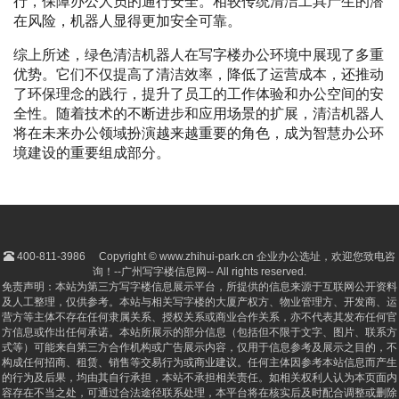
行，保障办公人员的通行安全。相较传统清洁工具产生的潜
在风险，机器人显得更加安全可靠。
综上所述，绿色清洁机器人在写字楼办公环境中展现了多重
优势。它们不仅提高了清洁效率，降低了运营成本，还推动
了环保理念的践行，提升了员工的工作体验和办公空间的安
全性。随着技术的不断进步和应用场景的扩展，清洁机器人
将在未来办公领域扮演越来越重要的角色，成为智慧办公环
境建设的重要组成部分。
400-811-3986
Copyright © www.zhihui-park.cn 企业办公选址，欢迎您致电咨
询！--广州写字楼信息网-- All rights reserved.
免责声明：本站为第三方写字楼信息展示平台，所提供的信息来源于互联网公开资料
及人工整理，仅供参考。本站与相关写字楼的大厦产权方、物业管理方、开发商、运
营方等主体不存在任何隶属关系、授权关系或商业合作关系，亦不代表其发布任何官
方信息或作出任何承诺。本站所展示的部分信息（包括但不限于文字、图片、联系方
式等）可能来自第三方合作机构或广告展示内容，仅用于信息参考及展示之目的，不
构成任何招商、租赁、销售等交易行为或商业建议。任何主体因参考本站信息而产生
的行为及后果，均由其自行承担，本站不承担相关责任。如相关权利人认为本页面内
容存在不当之处，可通过合法途径联系处理，本平台将在核实后及时配合调整或删除