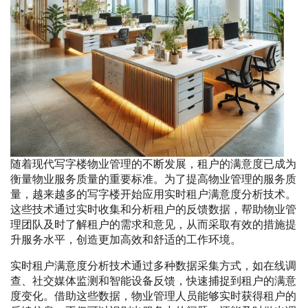
随着现代写字楼物业管理的不断发展，租户的满意度已成为
衡量物业服务质量的重要标准。为了提高物业管理的服务质
量，越来越多的写字楼开始应用实时租户满意度分析技术。
这些技术通过实时收集和分析租户的反馈数据，帮助物业管
理团队及时了解租户的需求和意见，从而采取有效的措施提
升服务水平，创造更加高效和舒适的工作环境。
实时租户满意度分析技术通过多种数据采集方式，如在线调
查、社交媒体监测和智能设备反馈，快速捕捉到租户的满意
度变化。借助这些数据，物业管理人员能够实时获得租户的