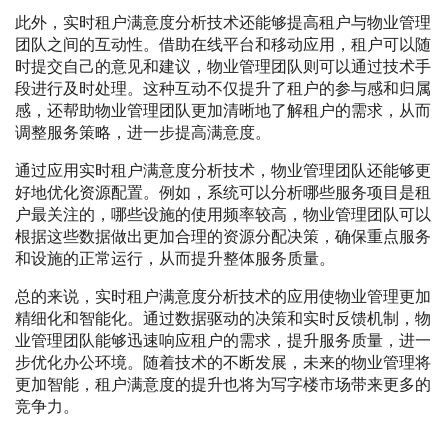
此外，实时租户满意度分析技术还能够提高租户与物业管理
团队之间的互动性。借助在线平台和移动应用，租户可以随
时提交自己的意见和建议，物业管理团队则可以通过技术手
段进行及时处理。这种互动不仅提升了租户的参与感和归属
感，还帮助物业管理团队更加清晰地了解租户的需求，从而
调整服务策略，进一步提高满意度。
通过应用实时租户满意度分析技术，物业管理团队还能够更
好地优化资源配置。例如，系统可以分析哪些服务项目是租
户最关注的，哪些设施的使用频率较高，物业管理团队可以
根据这些数据做出更加合理的资源分配决策，确保重点服务
和设施的正常运行，从而提升整体服务质量。
总的来说，实时租户满意度分析技术的应用使物业管理更加
精细化和智能化。通过数据驱动的决策和实时反馈机制，物
业管理团队能够迅速响应租户的需求，提升服务质量，进一
步优化办公环境。随着技术的不断发展，未来的物业管理将
更加智能，租户满意度的提升也将为写字楼市场带来更多的
竞争力。