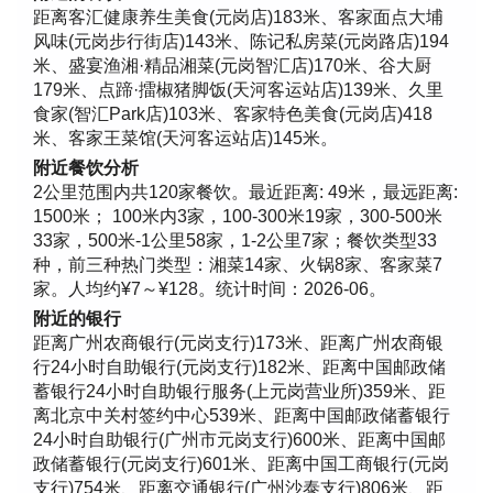
距离客汇健康养生美食(元岗店)183米、客家面点大埔
风味(元岗步行街店)143米、陈记私房菜(元岗路店)194
米、盛宴渔湘·精品湘菜(元岗智汇店)170米、谷大厨
179米、点蹄·擂椒猪脚饭(天河客运站店)139米、久里
食家(智汇Park店)103米、客家特色美食(元岗店)418
米、客家王菜馆(天河客运站店)145米。
附近餐饮分析
2公里范围内共120家餐饮。最近距离: 49米，最远距离:
1500米； 100米内3家，100-300米19家，300-500米
33家，500米-1公里58家，1-2公里7家；餐饮类型33
种，前三种热门类型：湘菜14家、火锅8家、客家菜7
家。人均约¥7～¥128。统计时间：2026-06。
附近的银行
距离广州农商银行(元岗支行)173米、距离广州农商银
行24小时自助银行(元岗支行)182米、距离中国邮政储
蓄银行24小时自助银行服务(上元岗营业所)359米、距
离北京中关村签约中心539米、距离中国邮政储蓄银行
24小时自助银行(广州市元岗支行)600米、距离中国邮
政储蓄银行(元岗支行)601米、距离中国工商银行(元岗
支行)754米、距离交通银行(广州沙泰支行)806米、距