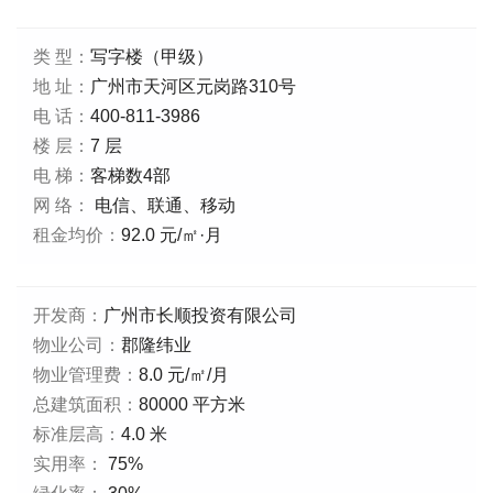
类 型：
写字楼（甲级）
地 址：
广州市天河区元岗路310号
电 话：
400-811-3986
楼 层：
7 层
电 梯：
客梯数4部
网 络：
电信、联通、移动
租金均价：
92.0 元/㎡·月
开发商：
广州市长顺投资有限公司
物业公司：
郡隆纬业
物业管理费：
8.0 元/㎡/月
总建筑面积：
80000 平方米
标准层高：
4.0 米
实用率：
75%