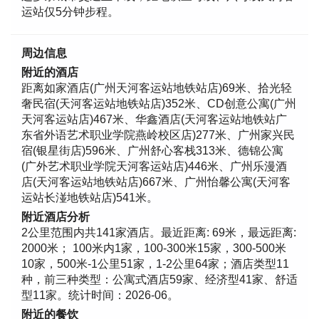
运站仅5分钟步程。
周边信息
附近的酒店
距离如家酒店(广州天河客运站地铁站店)69米、拾光轻
奢民宿(天河客运站地铁站店)352米、CD创意公寓(广州
天河客运站店)467米、华鑫酒店(天河客运站地铁站广
东省外语艺术职业学院燕岭校区店)277米、广州家兴民
宿(银星街店)596米、广州舒心客栈313米、德锦公寓
(广外艺术职业学院天河客运站店)446米、广州乐漫酒
店(天河客运站地铁站店)667米、广州怡馨公寓(天河客
运站长湴地铁站店)541米。
附近酒店分析
2公里范围内共141家酒店。最近距离: 69米，最远距离:
2000米； 100米内1家，100-300米15家，300-500米
10家，500米-1公里51家，1-2公里64家；酒店类型11
种，前三种类型：公寓式酒店59家、经济型41家、舒适
型11家。统计时间：2026-06。
附近的餐饮